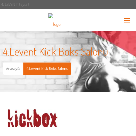
4. LEVENT' teyiz !
4.Levent Kick Boks Salonu
Anasayfa
4.Levent Kick Boks Salonu