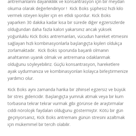
antremanlarını dayanıklılık ve konsantrasyon için bir meydan
okuma olarak değerlendiriyor ! Kick Boks şüphesiz hızlı kilo
vermek isteyen kişiler için en etkili spordur. Kick Boks
yaparken 30 dakika kadar kısa bir sürede diğer egzersizlerde
olduğundan daha fazla kalori yakarsınız ancak yüksek
yoğunluklu Kick Boks antremanları, vücudun hareket etmesini
sağlayan hızlı kombinasyonlarla başlangıçta kişileri oldukça
zorlamaktadır. Kick Boks sporunda başarılı olmanın
anahtarının uyanık olmak ve antremana odaklanmak
olduğunu söyleyebiliriz. Güçlü konsantrasyon, hareketlere
ayak uydurmanıza ve kombinasyonları kolayca birleştirmenize
yardımcı olur.
Kick Boks aynı zamanda harika bir zihinsel egzersiz ve büyük
bir stres gidericidir. Başlangıçta yumruk atmak veya bir kum
torbasına tekrar tekrar vurmak gibi görünse de araştırmalar
ciddi nörolojik faydaları olduğunu göstermiştir. Kötü bir gün
geçiriyorsanız, Kick Boks antremanı günün stresini azaltmak
için mükemmel bir tercih olabilir.